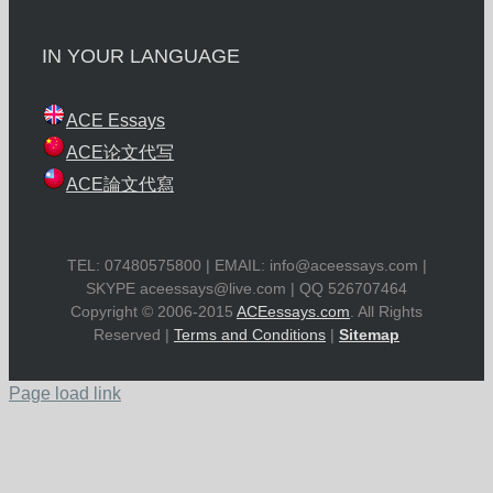
IN YOUR LANGUAGE
ACE Essays
ACE论文代写
ACE論文代寫
TEL: 07480575800 | EMAIL:
info@aceessays.com
|
SKYPE
aceessays@live.com
| QQ 526707464
Copyright © 2006-2015
ACEessays.com
. All Rights
Reserved |
Terms and Conditions
|
Sitemap
Page load link