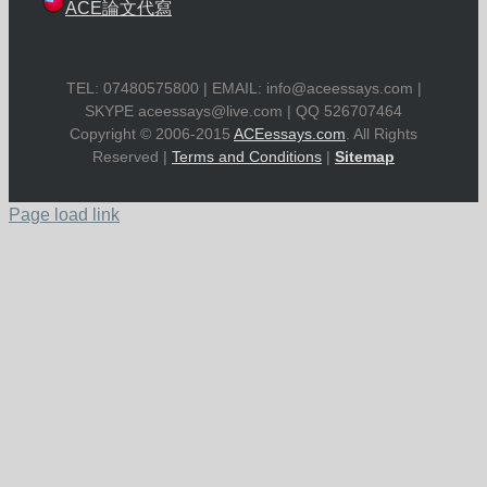
ACE論文代寫
TEL: 07480575800 | EMAIL:
info@aceessays.com
|
SKYPE
aceessays@live.com
| QQ 526707464
Copyright © 2006-2015
ACEessays.com
. All Rights
Reserved |
Terms and Conditions
|
Sitemap
Page load link