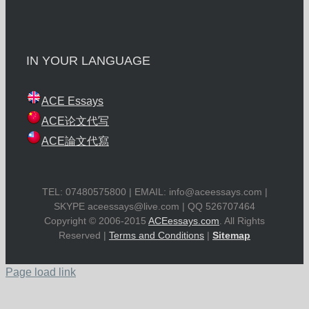
IN YOUR LANGUAGE
ACE Essays
ACE论文代写
ACE論文代寫
TEL: 07480575800 | EMAIL:
info@aceessays.com
|
SKYPE
aceessays@live.com
| QQ 526707464
Copyright © 2006-2015
ACEessays.com
. All Rights
Reserved |
Terms and Conditions
|
Sitemap
Page load link