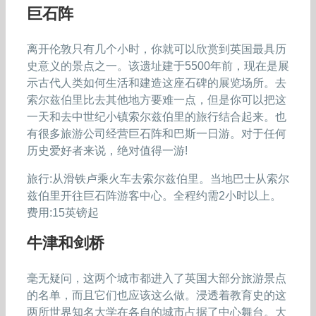
巨石阵
离开伦敦只有几个小时，你就可以欣赏到英国最具历
史意义的景点之一。该遗址建于5500年前，现在是展
示古代人类如何生活和建造这座石碑的展览场所。去
索尔兹伯里比去其他地方要难一点，但是你可以把这
一天和去中世纪小镇索尔兹伯里的旅行结合起来。也
有很多旅游公司经营巨石阵和巴斯一日游。对于任何
历史爱好者来说，绝对值得一游!
旅行:从滑铁卢乘火车去索尔兹伯里。当地巴士从索尔
兹伯里开往巨石阵游客中心。全程约需2小时以上。
费用:15英镑起
牛津和剑桥
毫无疑问，这两个城市都进入了英国大部分旅游景点
的名单，而且它们也应该这么做。浸透着教育史的这
两所世界知名大学在各自的城市占据了中心舞台。大