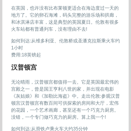
在英国，也许没有比布莱顿更适合在海边度过一天的
地方了。它的卵石海滩，码头完整的游乐场和拱廊，
和冰淇淋店丰富，这是典型的英国夏日。伦敦有很多
火车站都有普通列车，没有理由不去!
如何到达:从维多利亚、伦敦桥或圣潘克拉斯乘火车约
1小时
费用:18英镑起
汉普顿宫
无论晴雨，汉普顿宫都值得一去。它是英国最宏伟的
宫殿之一，曾是国王亨利八世的家，并出现在电影
《灰姑娘》和《加勒比海盗》中。走出伦敦:参观汉普
顿宫汉普顿宫有数百间可供探索的房间和大厅，宏伟
的花园，一个艺术画廊，甚至还有一个巧克力厨房。
没错，一个专门做巧克力的厨房。算上我一个!
如何到达:从滑铁卢乘火车大约35分钟