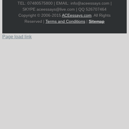
TEL: 07480575800 | EMAIL:
info@aceessays.com
|
SKYPE
aceessays@live.com
| QQ 526707464
Copyright © 2006-2015
ACEessays.com
. All Rights
Reserved |
Terms and Conditions
|
Sitemap
Page load link