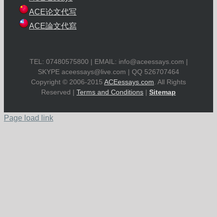
ACE论文代写
ACE論文代寫
TEL: 07480575800 | EMAIL:
info@aceessays.com
|
SKYPE
aceessays@live.com
| QQ 526707464
Copyright © 2006-2015
ACEessays.com
. All Rights
Reserved |
Terms and Conditions
|
Sitemap
Page load link