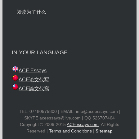
阅读为了什么
IN YOUR LANGUAGE
ACE Essays
ACE论文代写
ACE論文代寫
TEL: 07480575800 | EMAIL:
info@aceessays.com
|
SKYPE
aceessays@live.com
| QQ 526707464
Copyright © 2006-2015
ACEessays.com
. All Rights
Reserved |
Terms and Conditions
|
Sitemap