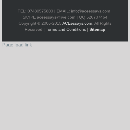
TEL: 07480575800 | EMAIL:
info@aceessays.com
|
SKYPE
aceessays@live.com
| QQ 526707464
Copyright © 2006-2015
ACEessays.com
. All Rights
Reserved |
Terms and Conditions
|
Sitemap
Page load link