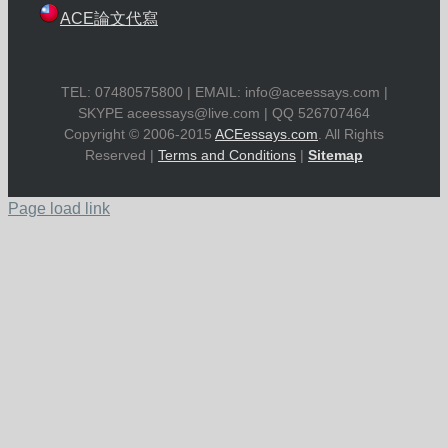
ACE論文代寫
TEL: 07480575800 | EMAIL:
info@aceessays.com
|
SKYPE
aceessays@live.com
| QQ 526707464
Copyright © 2006-2015
ACEessays.com
. All Rights
Reserved |
Terms and Conditions
|
Sitemap
Page load link