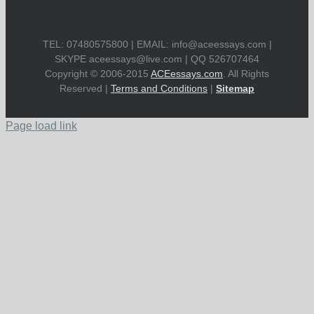
TEL: 07480575800 | EMAIL:
info@aceessays.com
|
SKYPE
aceessays@live.com
| QQ 526707464
Copyright © 2006-2015
ACEessays.com
. All Rights
Reserved |
Terms and Conditions
|
Sitemap
Page load link