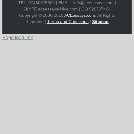
TEL: 07480575800 | EMAIL:
info@aceessays.com
|
SKYPE
aceessays@live.com
| QQ 526707464
Copyright © 2006-2015
ACEessays.com
. All Rights
Reserved |
Terms and Conditions
|
Sitemap
Page load link