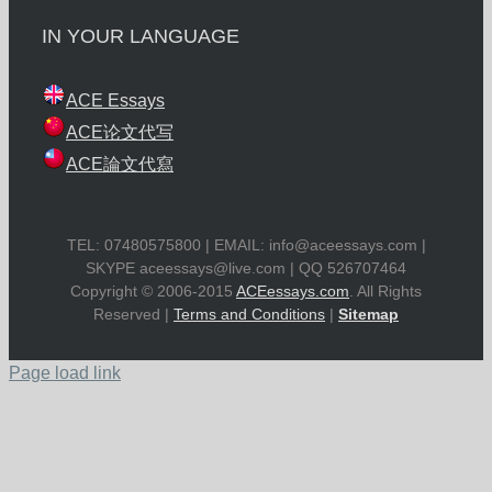
IN YOUR LANGUAGE
ACE Essays
ACE论文代写
ACE論文代寫
TEL: 07480575800 | EMAIL:
info@aceessays.com
|
SKYPE
aceessays@live.com
| QQ 526707464
Copyright © 2006-2015
ACEessays.com
. All Rights
Reserved |
Terms and Conditions
|
Sitemap
Page load link