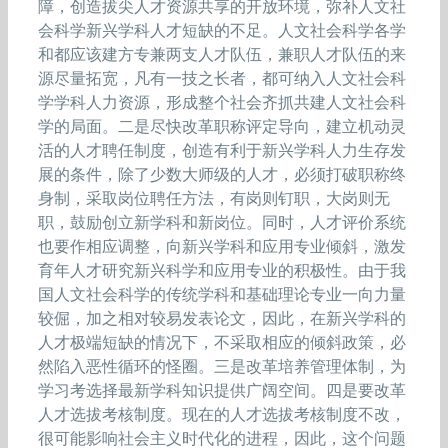
障，创造拔尖人才资源共享的开放环境，弥补人文社
会科学新兴学科人才短缺的不足。人文社会科学各学
和都应该建方专兼两支人才队伍，兼职人才队伍的来
源尽量拓宽，凡有一技之长者，都可纳入人文社会科
学学科人力资源，形成整个社会齐抓共建人文社会科
学的局面。二是尽快改革职称评定导向，建立机动灵
活的人才聘任制度，创造有利于新兴学科人力生存发
展的条件，除了少数大师级的人才，必须打破职称终
身制，采取岗位聘任方法，有岗则钉职，大岗则无
职，鼓励创立新学科和新岗位。同时，人才评价系统
也要作相应调整，向新兴学科和应用专业倾斜，激发
育年人才研究新兴科学和应用专业的积极性。由于我
国人文社会科学的传统学科和基础理论专业一向力量
较倔，加之相对较易发表论文，因此，在新兴学科的
人才极端短缺的情况下，不采取相应的倾斜政策，必
然陷入恶性循环的怪圈。三是改革培养管理体制，为
学习考选择最新学科知识提供广阔空间。四是要改革
人才选拔考核制度。现在的人才选拔考核制度不改，
很可能影响社会主义时代化的进程，因此，这个问题