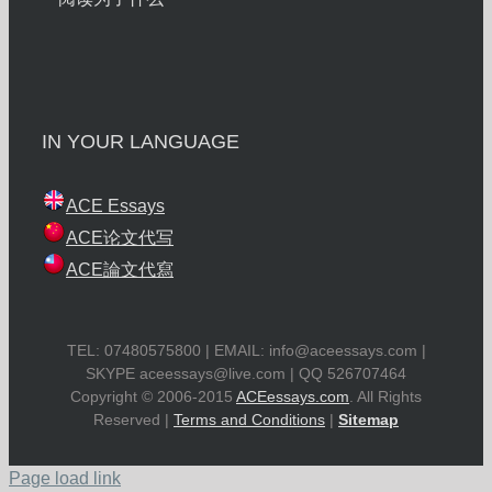
IN YOUR LANGUAGE
ACE Essays
ACE论文代写
ACE論文代寫
TEL: 07480575800 | EMAIL:
info@aceessays.com
|
SKYPE
aceessays@live.com
| QQ 526707464
Copyright © 2006-2015
ACEessays.com
. All Rights
Reserved |
Terms and Conditions
|
Sitemap
Page load link