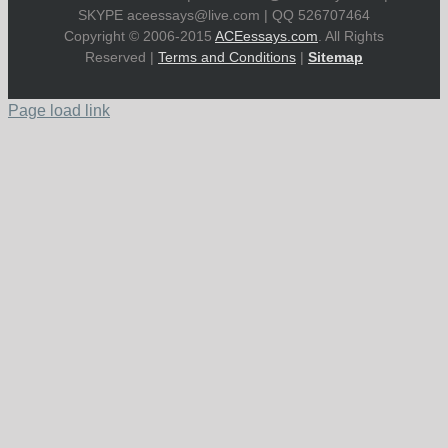
SKYPE
aceessays@live.com
| QQ 526707464
Copyright © 2006-2015
ACEessays.com
. All Rights
Reserved |
Terms and Conditions
|
Sitemap
Page load link