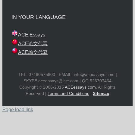
IN YOUR LANGUAGE
ACE Essays
ACE论文代写
ACE論文代寫
TEL: 07480575800 | EMAIL:
info@aceessays.com
|
SKYPE
aceessays@live.com
| QQ 526707464
Copyright © 2006-2015
ACEessays.com
. All Rights
Reserved |
Terms and Conditions
|
Sitemap
Page load link