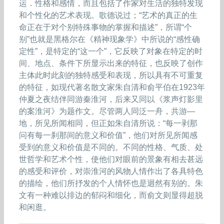
运．性格和感情，而且包括了作家对生活的独特发现
和个性化的艺术表现。歌德说过；“艺术的真正的生
命正在于对个别特殊事物的掌握和描述”，所谓“个
别”也就是黑格尔在《精神现象学》中所说的“感性确
定性”，是特定的“这一个”，它反映了对象在特定的时
间、地点、条件下所显示出来的特征，也反映了创作
主体此时此刻的独特感受和表现，所以具有不可重复
的特征，如现代著名散文家朱自清和俞平伯在1923年
仲夏之夜结伴同游秦淮河，后来又同以《浆声灯影里
的案淮河》为题作文。尽管两人同泛一舟，共游—
地，所见所闻相同，但正如朱自清所说：“每一剥那
问有每一刹那间的意义和价值”，他们对所见所闻感
受到的意义和价值是不同的。不同的性格、气质、处
世哲学和艺术个性，使他们对眼前的景象有相去甚远
的感受和评价，对崇淮河的风物人情作出了各具特色
的描绘，他们所抒发的个人情怀也是迴然有别的。朱
文有一种难以排边的郁闷和细化，而俞文则显得超脱
和闲逛。