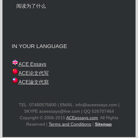
阅读为了什么
IN YOUR LANGUAGE
ACE Essays
ACE论文代写
ACE論文代寫
TEL: 07480575800 | EMAIL:
info@aceessays.com
|
SKYPE
aceessays@live.com
| QQ 526707464
Copyright © 2006-2015
ACEessays.com
. All Rights
Reserved |
Terms and Conditions
|
Sitemap