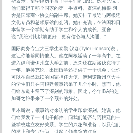
斯表示，留学经历丰富了学生们的知识。她补充说，
他们获得了那个国家的第一手资料。资深的梅根·阿
舍是国际商业协会的副主席。她安排了最近与阿根廷
文化专员和总领事馆的会晤。她补充说，在法国和日
本留学一个学期有助于学生和个人的成长。亚舍
说:“我绝对比以前更好，更有信心与人沟通。”
国际商务专业大三学生泰勒·汉森(Tyler Henson)说，
这让你能够同情他人。他在阿根廷读了一年高中。在
进入伊利诺伊州立大学之前，汉森还在斯洛伐克待了
一年。他补充说，出国留学还提供了一个机会，让你
可以在自己就读的国家担任大使。伊利诺斯州立大学
的学生们只在阿根廷领事馆呆了几个小时。然而，他
们给东道主留下了深刻的印象。因此，今年IBA的芝
加哥之旅带来了一个额外的好处。
里本斯说，领事馆对来访的学生印象深刻。她说，他
们给我发了一封电子邮件，问我们能否与阿根廷的一
些学校建立友好关系。学生的兴趣和准备，以及他们
的举止和专业行为，引起了领事馆的注意。