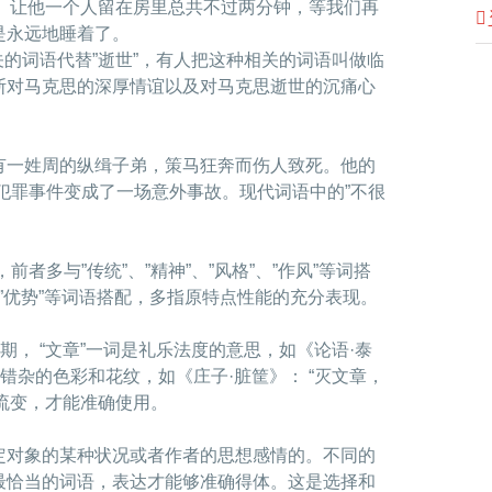
了。让他一个人留在房里总共不过两分钟，等我们再
是永远地睡着了。
相关的词语代替”逝世”，有人把这种相关的词语叫做临
斯对马克思的深厚情谊以及对马克思逝世的沉痛心
有一姓周的纵缉子弟，策马狂奔而伤人致死。他的
起犯罪事件变成了一场意外事故。现代词语中的”不很
者多与”传统”、”精神”、”风格”、”作风”等词搭
””优势”等词语搭配，多指原特点性能的充分表现。
期， “文章”一词是礼乐法度的意思，如《论语·泰
错杂的色彩和花纹，如《庄子·脏筐》： “灭文章，
的流变，才能准确使用。
定对象的某种状况或者作者的思想感情的。不同的
最恰当的词语，表达才能够准确得体。这是选择和