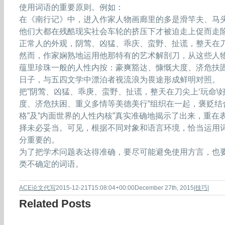
使用词语的重要原则。例如：
在《南行记》中，进入作家人物画廊里的多是滑竿夫、马
他们大都在残酷现实社会车轮的挤压下才被迫走上促而走
正常人的外观，阴莺、凶猛、乖庆、蛮野、扯谎，整天在刀
然而，作家娴熟地运用他那特有的艺术解剖刀，从这些人
蕴里珍珠一般的人性内按：豪爽豁达、慷慨大度、济危扶
日子，与五四文学中漂泊者视流浪为畏途形成鲜明对照。
把”阴莺、凶猛、乖庚、蛮野、扯谎，整天在刀尖上‘玩命\
度、济危扶困、重义多情等美德美行”组织在一起，褒贬结
格”及”内面世界的人性内核”真实准确地揭示了出来，重在
择未必妥当。可见，根据不同对象和语言环境，恰当运用
分重要的。
为了把学术问题表达得准确，要尽可能避免使用方言，也要慎用”
类不确定的词语。
ACE论文代写
2015-12-21T15:08:04+00:00
December 27th, 2015
|
技巧
|
Related Posts