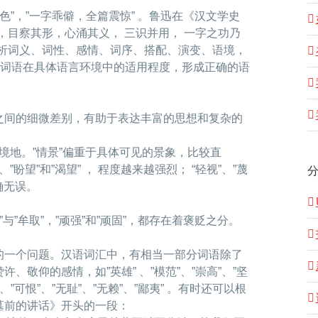
色”，”一字乖僻，全篇震惊” 。鲁迅在《汉文学史
，目察其形，心涌其义， 三识并用， 一字之功乃
辨析词义、词性、感情、词序、搭配、演变、语境，
义词语在具体语言环境中的适用程度，形成正确的语
之间的细微差别，有助于表达丰富的思想和复杂的
况、境地。”情景”偏重于具体可见的景象，比较直
盼望”和”渴望” ， 程度越来越强烈； “轻视”、”蔑
确无误。
与”牟取”，”顽强”和”顽固”，都存在着褒贬之分。
的一个问题。汉语词汇中，有相当一部分词语除了
敬仰的感情，如”英雄” 、”模范”、”崇高”、”坚
”可恨”、”无耻”、”无赖”、”鄙夷” 。有时还可以根
墓前的讲话》开头的一段：