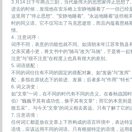
3 月14 日下午两点三刻，当代最伟大的思想家停止思想
进去的时候，发现他在安乐椅上安静地睡着了一一但已经
这里用了”停止思想”、”安静地睡着”、”永远地睡着”这些
时的同义语。它不仅写出了马克思逝世，而且内蕴着恩格
情。
4 . 注意词序：
词序不同，表意的功能也就不同。如清朝末年江苏常熟县
父亲买通小吏，将文书中的”驰马”改为”马驰”，于是将一
注意”与”很不注意”在程度上也具有很大的差别。
5. 词语搭配：
不同的词往往有不同的固定的搭配对象。如”发扬”与”发挥”，前
配，多指在原状态下的前进、发展；后者多与”作用” “特长
6. 词义演变：
如”文章”一词，在不同的时代有不同的含义。在春秋战国时
伯》”巍巍乎其有成功也，焕乎其有文章”；而它的本意则是
散五采” 。与今天”文章”的词义相去甚远。只有了解了它
7. 注意语境：
任何词汇都是放在文章上下所构成的语言环境中，表达特
语境，应该运用不同的词语。只有根据特定的语境，运用