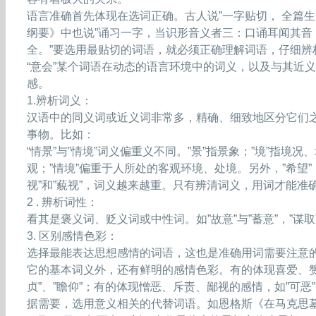
语言准确首先体现在选词正确。古人说”一字贴切， 全篇生
纲要》中也说”诵习一字，当识形音义者三：口诵耳闻其音
全。”要选用最贴切的词语，就必须正确理解词语，仔细
“意会”某个词语在动态的语言环境中的词义，以及与其近
感。
1.辨析词义：
汉语中的同义词或近义词非常多，精确、细致地区分它们
事物。比如：
“情景”与”情境”词义偏重义不同。”景”指景象；”境”指境
观；”情境”偏重于人所处的客观环境、处境。另外，”希望” 、”
视”和”藐视”，词义越来越重。只有辨清词义，用词才能准
2 . 辨析词性：
看其是褒义词、贬义词或中性词。如”故意”与”蓄意”，”谋取”
3. 区别感情色彩：
选择最能表达思想感情的词语，这也是准确用词需要注意
它的基本词义外，还有鲜明的感情色彩。有的体现喜爱、赞许、
贞”、”瞻仰”；有的体现憎恶、斥责、鄙视的感情，如”可恶”、
据需要，选用意义相关的代替词语。如恩格斯《在马克思