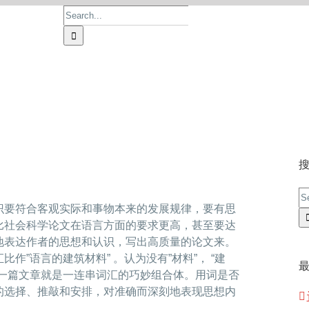
Search
for:
首页
论文价格
论文服务
操作流程
S
识要符合客观实际和事物本来的发展规律，要有思
fo
比社会科学论文在语言方面的要求更高，甚至要达
地表达作者的思想和认识，写出高质量的论文来。
”语言的建筑材料” 。认为没有”材料”， “建
。一篇文章就是一连串词汇的巧妙组合体。用词是否
的选择、推敲和安排，对准确而深刻地表现思想内