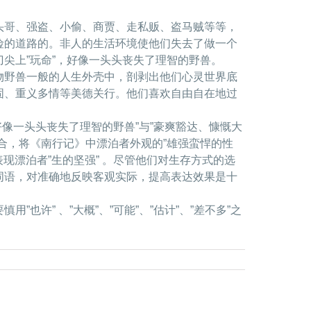
头哥、强盗、小偷、商贾、走私贩、盗马贼等等，
险的道路的。非人的生活环境使他们失去了做一个
尖上”玩命”，好像一头头丧失了理智的野兽。
物野兽一般的人生外壳中，剖剥出他们心灵世界底
固、重义多情等美德关行。他们喜欢自由自在地过
好像一头头丧失了理智的野兽”与”豪爽豁达、慷慨大
合，将《南行记》中漂泊者外观的”雄强蛮悍的性
表现漂泊者”生的坚强” 。尽管他们对生存方式的选
词语，对准确地反映客观实际，提高表达效果是十
也许” 、”大概”、”可能”、”估计”、”差不多”之