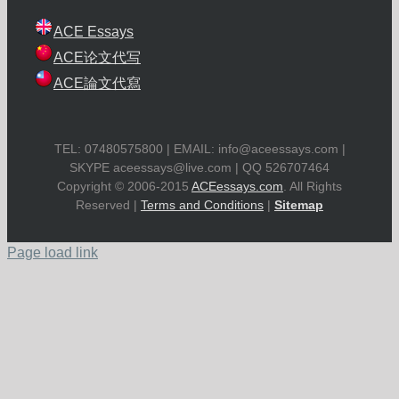
ACE Essays
ACE论文代写
ACE論文代寫
TEL: 07480575800 | EMAIL:
info@aceessays.com
|
SKYPE
aceessays@live.com
| QQ 526707464
Copyright © 2006-2015
ACEessays.com
. All Rights
Reserved |
Terms and Conditions
|
Sitemap
Page load link