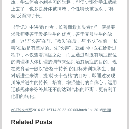
压，学生体会不到学习的乐趣，即使少部分学生成绩
上去了，也多是身体被搞垮，个性特长被扼杀，“补
短”反而抑了长。
《学记》中讲“教也者，长善而救其失者也”，便是要
求教师要善于发扬学生的优点，善于克服学生的缺
点。这里“长善”在前、“救失”在后，与“救失”在前、“长
善”在后是有差别的。先“长善”，就如同中医在诊断过
程中，不仅查看病症之处，而且通过对没有病症部位
的调理和人体机理的调节来达到治愈病症的目的。现
在教育者一般以“合格十持长”的目标来训练学生，但
对后进生来讲，提“特长十合格”的目标，即通过发现
川陈后进生的特长，培育、增强他们的自信心，运用
迁移规律来弥补其还不能达到合格的距离，更有利于
他们的转化。
ACE论文代写
2016-02-16T14:30:22+00:00
March 1st, 2016
|
新闻
|
Related Posts