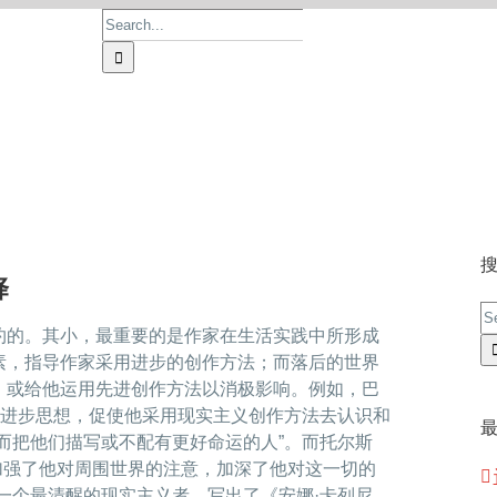
Search
for:
首页
论文价格
论文服务
操作流程
择
S
约的。其小，最重要的是作家在生活实践中所形成
fo
素，指导作家采用进步的创作方法；而落后的世界
，或给他运用先进创作方法以消极影响。例如，巴
的进步思想，促使他采用现实主义创作方法去认识和
而把他们描写或不配有更好命运的人”。而托尔斯
，加强了他对周围世界的注意，加深了他对这一切的
一个最清醒的现实主义者，写出了《安娜·卡列尼