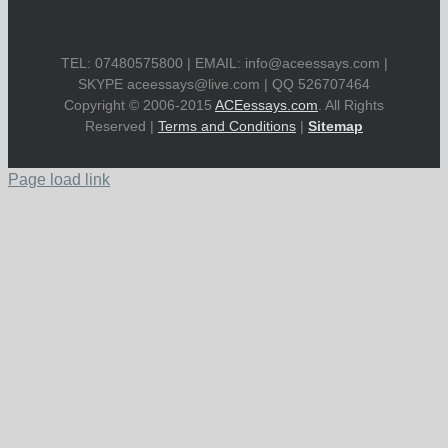
TEL: 07480575800 | EMAIL:
info@aceessays.com
|
SKYPE
aceessays@live.com
| QQ 526707464
Copyright © 2006-2015
ACEessays.com
. All Rights
Reserved |
Terms and Conditions
|
Sitemap
Page load link