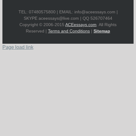
TEL: 07480575800 | EMAIL:
info@aceessays.com
|
SKYPE
aceessays@live.com
| QQ 526707464
Copyright © 2006-2015
ACEessays.com
. All Rights
Reserved |
Terms and Conditions
|
Sitemap
Page load link