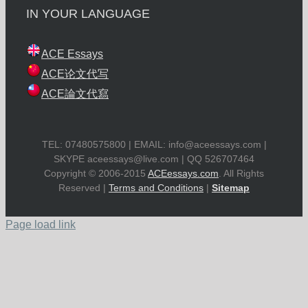
IN YOUR LANGUAGE
ACE Essays
ACE论文代写
ACE論文代寫
TEL: 07480575800 | EMAIL:
info@aceessays.com
|
SKYPE
aceessays@live.com
| QQ 526707464
Copyright © 2006-2015
ACEessays.com
. All Rights
Reserved |
Terms and Conditions
|
Sitemap
Page load link