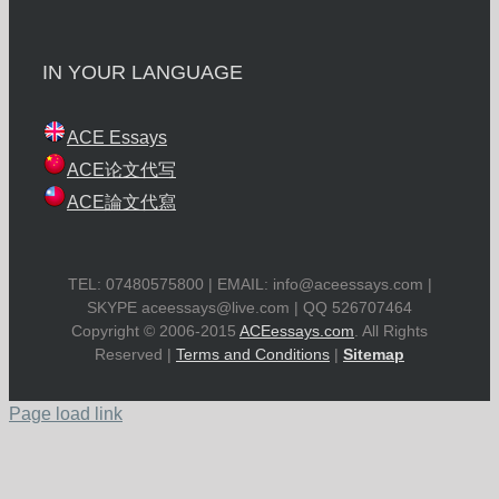
IN YOUR LANGUAGE
ACE Essays
ACE论文代写
ACE論文代寫
TEL: 07480575800 | EMAIL:
info@aceessays.com
|
SKYPE
aceessays@live.com
| QQ 526707464
Copyright © 2006-2015
ACEessays.com
. All Rights
Reserved |
Terms and Conditions
|
Sitemap
Page load link