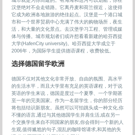
城市就是为你而建的。有海滩和运河可以划船，你在
汉堡绝对不会走错路。它离丹麦和荷兰很近，这使得
它成为欧洲各地旅游的绝佳起点。汉堡是一个港口城
市和一个世界贸易中心充满了伟大的购物场所，夜生
活，和大量的文化景点。去汉堡学习工程、管理或媒
体与传播。城市规划者们或许想看看新建的哈芬西提
大学(HafenCity university)。哈芬西提大学成立于
2006年，为国际学生提供德语课程，收费较低。
选择德国留学欧洲
德国不仅对其他文化非常开放、自由的氛围、高水平
的生活水平，而且大学里有充足的英语课程，对于说
英语的学生来说，德国是度过一个夏季、一个学期甚
至一年的完美国家。作为一名留学生，你的部分经历
将包括结识新朋友。虽然可以可怕跳头成一种文化,你
不懂的语言,通过与其他德国学生并肩生活,或在另一
个交换学生来自不同国家的朋友,你会得到一个新的人
生观,值得尴尬的句子,混乱的咖啡馆请求,和其他的失