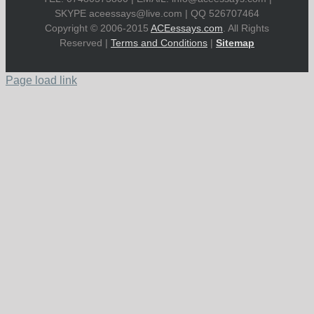
SKYPE
aceessays@live.com
| QQ 526707464
Copyright © 2006-2015
ACEessays.com
. All Rights
Reserved |
Terms and Conditions
|
Sitemap
Page load link