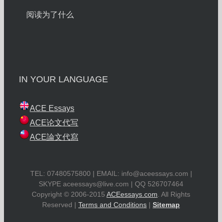
阅读为了什么
IN YOUR LANGUAGE
ACE Essays
ACE论文代写
ACE論文代寫
TEL: 07480575800 | EMAIL:
info@aceessays.com
|
SKYPE
aceessays@live.com
| QQ 526707464
Copyright © 2006-2015
ACEessays.com
. All Rights
Reserved |
Terms and Conditions
|
Sitemap