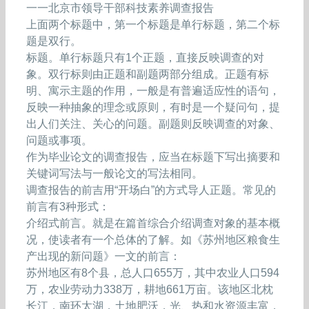
一一北京市领导干部科技素养调查报告
上面两个标题中，第一个标题是单行标题，第二个标
题是双行。
标题。单行标题只有1个正题，直接反映调查的对
象。双行标则由正题和副题两部分组成。正题有标
明、寓示主题的作用，一般是有普遍适应性的语句，
反映一种抽象的理念或原则，有时是一个疑问句，提
出人们关注、关心的问题。副题则反映调查的对象、
问题或事项。
作为毕业论文的调查报告，应当在标题下写出摘要和
关键词写法与一般论文的写法相同。
调查报告的前吉用“开场白”的方式导人正题。常见的
前言有3种形式：
介绍式前言。就是在篇首综合介绍调查对象的基本概
况，使读者有一个总体的了解。如《苏州地区粮食生
产出现的新问题》一文的前言：
苏州地区有8个县，总人口655万，其中农业人口594
万，农业劳动力338万，耕地661万亩。该地区北枕
长江，南环太湖，土地肥沃，光、热和水资源丰富，