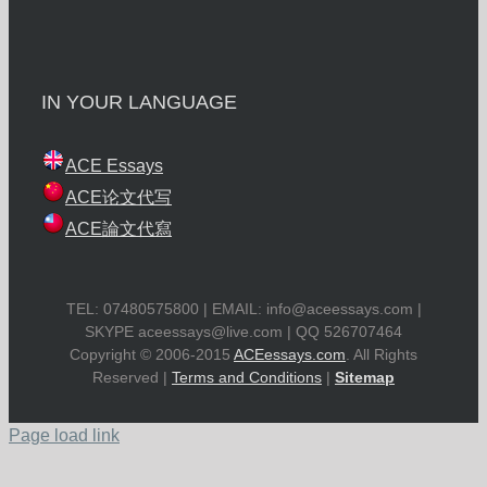
IN YOUR LANGUAGE
ACE Essays
ACE论文代写
ACE論文代寫
TEL: 07480575800 | EMAIL:
info@aceessays.com
|
SKYPE
aceessays@live.com
| QQ 526707464
Copyright © 2006-2015
ACEessays.com
. All Rights
Reserved |
Terms and Conditions
|
Sitemap
Page load link