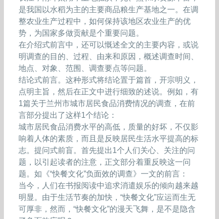
是我国以水稻为主的主要商品粮生产基地之一。在调
整农业生产过程中，如何保持该地区农业生产的优
势，为国家多做贡献是个重要问题。
在介绍式前言中，还可以慨述全文的主要内容，或说
明调查的目的、过程、由来和原因，概述调查时间、
地点、对象、范围、调查要点等问题。
结论式前言。这种形式将结论置于篇首，开宗明义，
点明主旨，然后在正文中进行细致的述说。例如，有
1篇关于兰州市城市居民食品消费情况的调查，在前
言部分提出了这样1个结论：
城市居民食品消费水平的高低，质量的好坏，不仅影
响着人体的素质，而且是反映居民生活水平提高的标
志。提问式前盲。首先提出1个人们关心、关注的问
题，以引起读者的注意，正文部分着重反映这一问
题。如《“快餐文化”负面效的调查》一文的前言：
当今，人们在书报阅读中追求消遣娱乐的倾向越来越
明显。由于生活节奏的加快，“快餐文化”应运而生无
可厚非，然而，“快餐文化”的漫天飞舞，是不是隐含