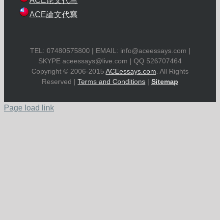
ACE论文代写
ACE論文代寫
TEL: 07480575800 | EMAIL:
info@aceessays.com
|
SKYPE
aceessays@live.com
| QQ 526707464
Copyright © 2006-2015
ACEessays.com
. All Rights
Reserved |
Terms and Conditions
|
Sitemap
Page load link