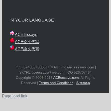
IN YOUR LANGUAGE
ACE Essays
ACE论文代写
ACE論文代寫
TEL: 07480575800 | EMAIL:
info@aceessays.com
|
SKYPE
aceessays@live.com
| QQ 526707464
Copyright © 2006-2015
ACEessays.com
. All Rights
Reserved |
Terms and Conditions
|
Sitemap
Page load link