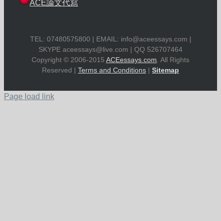
ACE論文代寫
TEL: 07480575800 | EMAIL:
info@aceessays.com
|
SKYPE
aceessays@live.com
| QQ 526707464
Copyright © 2006-2015
ACEessays.com
. All Rights
Reserved |
Terms and Conditions
|
Sitemap
Page load link