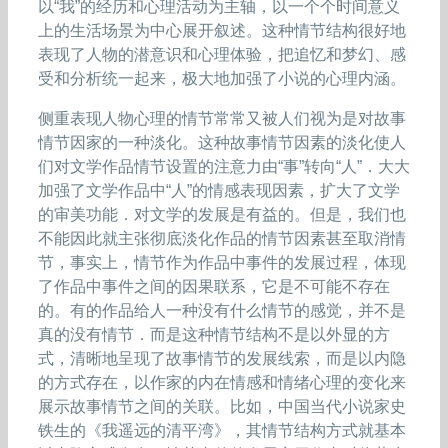
以“我”的经历和心理活动为主轴，以一个个时间意义
上的生活场景为中心展开叙述。这种情节结构很好地
表现了人物的潜意识和心理体验，把追忆和梦幻、感
受和分析统一起来，极大地加强了小说的心理内涵。
侧重表现人物心理的情节常常又被人们视为是对故事
情节因家的一种淡化。这种故事情节因素的淡化使人
们对文学作品情节设置的注意力由“事”转向“人”．大大
加强了文学作品中“人”的情感表现因素，扩大了文学
的审美功能．对文学的发展是有益的。但是，我们也
不能因此就主张彻底淡化作品的情节因素甚至取消情
节，事实上，情节作为作品中事件的发展过程，体现
了作品中事件之间的因果联系，它是不可能不存在
的。有的作品给人一种没有什么情节的感觉，并不是
真的没有情节．而是这种情节结构不是以外显的方
式，清晰地呈现了故事情节的发展线索，而是以内隐
的方式存在，以作家的内在情感和情绪心理的变化来
展示故事情节之间的关联。比如，中国当代小说家史
铁生的《我遥远的清平湾》，其情节结构方式就基本