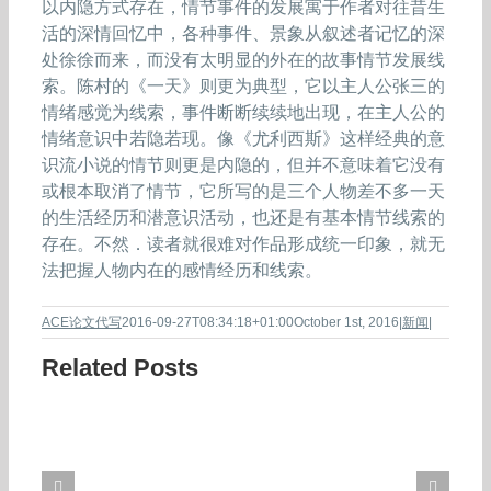
以内隐方式存在，情节事件的发展寓于作者对往昔生
活的深情回忆中，各种事件、景象从叙述者记忆的深
处徐徐而来，而没有太明显的外在的故事情节发展线
索。陈村的《一天》则更为典型，它以主人公张三的
情绪感觉为线索，事件断断续续地出现，在主人公的
情绪意识中若隐若现。像《尤利西斯》这样经典的意
识流小说的情节则更是内隐的，但并不意味着它没有
或根本取消了情节，它所写的是三个人物差不多一天
的生活经历和潜意识活动，也还是有基本情节线索的
存在。不然．读者就很难对作品形成统一印象，就无
法把握人物内在的感情经历和线索。
ACE论文代写
2016-09-27T08:34:18+01:00
October 1st, 2016
|
新闻
|
Related Posts