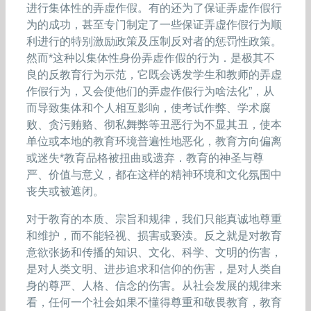
进行集体性的弄虚作假。有的还为了保证弄虚作假行
为的成功，甚至专门制定了一些保证弄虚作假行为顺
利进行的特别激励政策及压制反对者的惩罚性政策。
然而*这种以集体性身份弄虚作假的行为．是极其不
良的反教育行为示范，它既会诱发学生和教师的弄虚
作假行为，又会使他们的弄虚作假行为啥法化”，从
而导致集体和个人相互影响，使考试作弊、学术腐
败、贪污贿赂、彻私舞弊等丑恶行为不显其丑，使本
单位或本地的教育环境普遍性地恶化，教育方向偏离
或迷失*教育品格被扭曲或遗弃．教育的神圣与尊
严、价值与意义，都在这样的精神环境和文化氛围中
丧失或被遮闭。
对于教育的本质、宗旨和规律，我们只能真诚地尊重
和维护，而不能轻视、损害或亵渎。反之就是对教育
意欲张扬和传播的知识、文化、科学、文明的伤害，
是对人类文明、进步追求和信仰的伤害，是对人类自
身的尊严、人格、信念的伤害。从社会发展的规律来
看，任何一个社会如果不懂得尊重和敬畏教育，教育