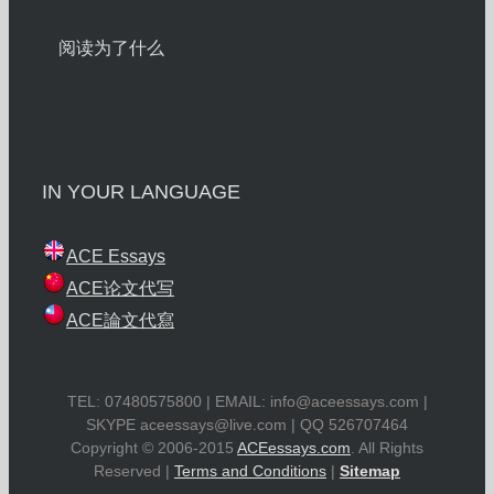
阅读为了什么
IN YOUR LANGUAGE
ACE Essays
ACE论文代写
ACE論文代寫
TEL: 07480575800 | EMAIL:
info@aceessays.com
|
SKYPE
aceessays@live.com
| QQ 526707464
Copyright © 2006-2015
ACEessays.com
. All Rights
Reserved |
Terms and Conditions
|
Sitemap