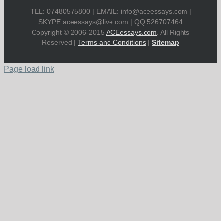
TEL: 07480575800 | EMAIL:
info@aceessays.com
|
SKYPE
aceessays@live.com
| QQ 526707464
Copyright © 2006-2015
ACEessays.com
. All Rights
Reserved |
Terms and Conditions
|
Sitemap
Page load link