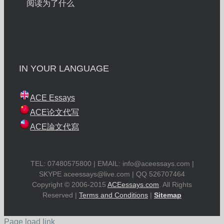
阅读为了什么
IN YOUR LANGUAGE
ACE Essays
ACE论文代写
ACE論文代寫
TEL: 07480575800 | EMAIL:
info@aceessays.com
|
SKYPE
aceessays@live.com
| QQ 526707464
Copyright © 2006-2015
ACEessays.com
. All Rights
Reserved |
Terms and Conditions
|
Sitemap
Page load link