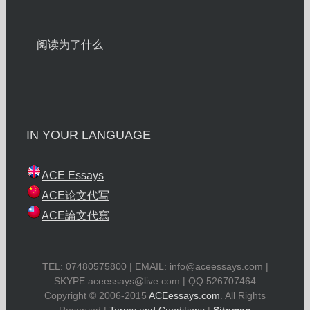
阅读为了什么
IN YOUR LANGUAGE
ACE Essays
ACE论文代写
ACE論文代寫
TEL: 07480575800 | EMAIL:
info@aceessays.com
|
SKYPE
aceessays@live.com
| QQ 526707464
Copyright © 2006-2015
ACEessays.com
. All Rights
Reserved |
Terms and Conditions
|
Sitemap