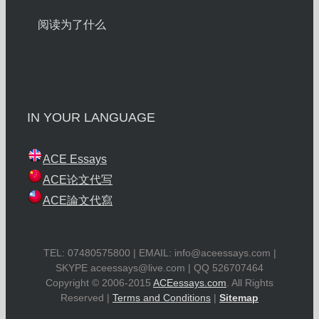
阅读为了什么
IN YOUR LANGUAGE
ACE Essays
ACE论文代写
ACE論文代寫
TEL: 07480575800 | EMAIL:
info@aceessays.com
|
SKYPE
aceessays@live.com
| QQ 526707464
Copyright © 2006-2015
ACEessays.com
. All Rights
Reserved |
Terms and Conditions
|
Sitemap