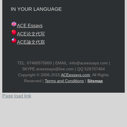
IN YOUR LANGUAGE
ACE Essays
ACE论文代写
ACE論文代寫
TEL: 07480575800 | EMAIL:
info@aceessays.com
|
SKYPE
aceessays@live.com
| QQ 526707464
Copyright © 2006-2015
ACEessays.com
. All Rights
Reserved |
Terms and Conditions
|
Sitemap
Page load link