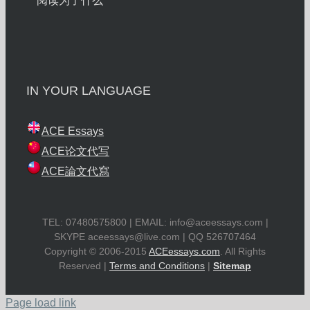
阅读为了什么
IN YOUR LANGUAGE
ACE Essays
ACE论文代写
ACE論文代寫
TEL: 07480575800 | EMAIL:
info@aceessays.com
|
SKYPE
aceessays@live.com
| QQ 526707464
Copyright © 2006-2015
ACEessays.com
. All Rights
Reserved |
Terms and Conditions
|
Sitemap
Page load link