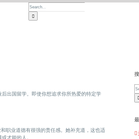
Search
for:
首页
论文价格
论文服务
操作流程
S
业后出国留学。即使你想追求你所热爱的特定学
fo
对职业和职业道德有很强的责任感。她补充道，这也适
域或才能的人。