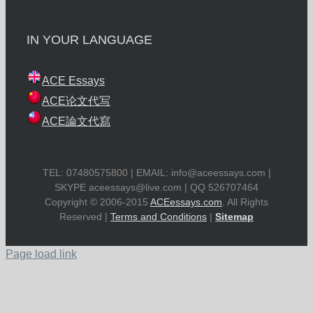
IN YOUR LANGUAGE
ACE Essays
ACE论文代写
ACE論文代寫
TEL: 07480575800 | EMAIL:
info@aceessays.com
|
SKYPE
aceessays@live.com
| QQ 526707464
Copyright © 2006-2015
ACEessays.com
. All Rights
Reserved |
Terms and Conditions
|
Sitemap
Page load link