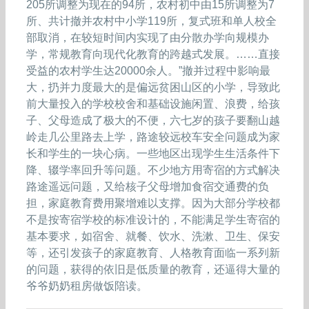
205所调整为现在的94所，农村初中由15所调整为7
所、共计撤并农村中小学119所，复式班和单人校全
部取消，在较短时间内实现了由分散办学向规模办
学，常规教育向现代化教育的跨越式发展。……直接
受益的农村学生达20000余人。”撤并过程中影响最
大，扔并力度最大的是偏远贫困山区的小学，导致此
前大量投入的学校校舍和基础设施闲置、浪费，给孩
子、父母造成了极大的不便，六七岁的孩子要翻山越
岭走几公里路去上学，路途较远校车安全问题成为家
长和学生的一块心病。一些地区出现学生生活条件下
降、辍学率回升等问题。不少地方用寄宿的方式解决
路途遥远问题，又给核子父母增加食宿交通费的负
担，家庭教育费用聚增难以支撑。因为大部分学校都
不是按寄宿学校的标准设计的，不能满足学生寄宿的
基本要求，如宿舍、就餐、饮水、洗漱、卫生、保安
等，还引发孩子的家庭教育、人格教育面临一系列新
的问题，获得的依旧是低质量的教育，还逼得大量的
爷爷奶奶租房做饭陪读。