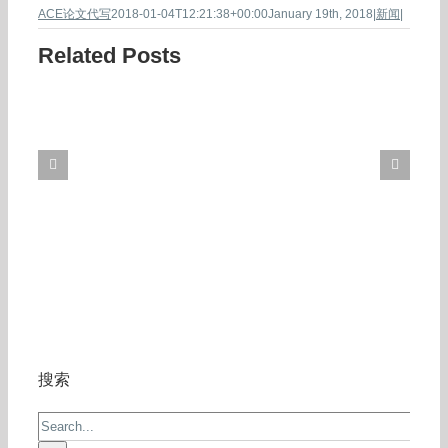
ACE论文代写
2018-01-04T12:21:38+00:00
January 19th, 2018
|
新闻
|
Related Posts
搜索
Search
for: