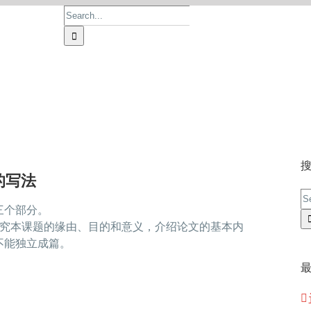
Search
for:
首页
论文价格
论文服务
操作流程
的写法
S
三个部分。
fo
研究本课题的缘由、目的和意义，介绍论文的基本内
不能独立成篇。