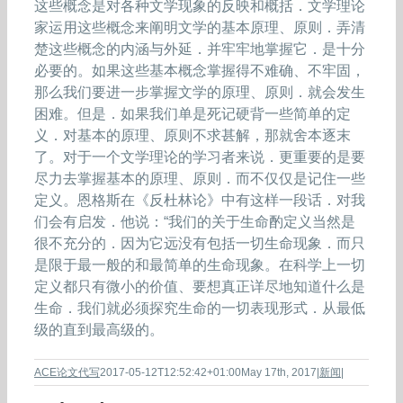
这些概念是对各种文学现象的反映和概括．文学理论
家运用这些概念来阐明文学的基本原理、原则．弄清
楚这些概念的内涵与外延．并牢牢地掌握它．是十分
必要的。如果这些基本概念掌握得不难确、不牢固，
那么我们要进一步掌握文学的原理、原则．就会发生
困难。但是．如果我们单是死记硬背一些简单的定
义．对基本的原理、原则不求甚解，那就舍本逐末
了。对于一个文学理论的学习者来说．更重要的是要
尽力去掌握基本的原理、原则．而不仅仅是记住一些
定义。恩格斯在《反杜林论》中有这样一段话．对我
们会有启发．他说：“我们的关于生命酌定义当然是
很不充分的．因为它远没有包括一切生命现象．而只
是限于最一般的和最简单的生命现象。在科学上一切
定义都只有微小的价值、要想真正详尽地知道什么是
生命．我们就必须探究生命的一切表现形式．从最低
级的直到最高级的。
ACE论文代写
2017-05-12T12:52:42+01:00
May 17th, 2017
|
新闻
|