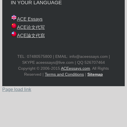
IN YOUR LANGUAGE
ACE Essays
ACE论文代写
ACE論文代寫
TEL: 07480575800 | EMAIL:
info@aceessays.com
|
SKYPE
aceessays@live.com
| QQ 526707464
Copyright © 2006-2015
ACEessays.com
. All Rights
Reserved |
Terms and Conditions
|
Sitemap
Page load link