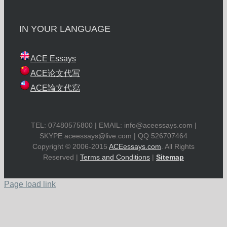
IN YOUR LANGUAGE
ACE Essays
ACE论文代写
ACE論文代寫
TEL: 07480575800 | EMAIL:
info@aceessays.com
|
SKYPE
aceessays@live.com
| QQ 526707464
Copyright © 2006-2015
ACEessays.com
. All Rights
Reserved |
Terms and Conditions
|
Sitemap
Page load link