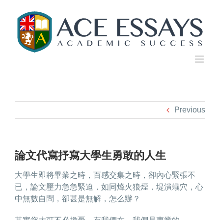
Skip
to
content
Previous
論文代寫抒寫大學生勇敢的人生
大學生即將畢業之時，百感交集之時，卻內心緊張不
已，論文壓力急急緊迫，如同烽火狼煙，堤潰蟻穴，心
中無數自問，卻甚是無解，怎么辦？