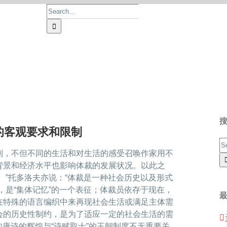
Search
for:
首页
论文价格
论文服务
操作流程
的客观要求和限制
S
制，不但不同的生活和对生活的感受召唤作家用不
fo
背景和经济水平也影响体裁的发展状况。以此之
。”托多洛夫亦说：“体裁是一种社会历史以及形式
，是“集体记忆”的一个表征；体裁员依存于现在，
在特殊的语言编织中来再现社会生活或满足主体需
会的历史性制约，是为了适应一定的社会生活的需
如唐诗的辉煌与“诗赋取士”的王朝制度不无重要关