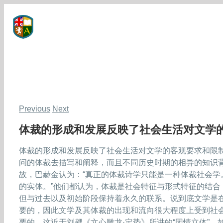
Skip
to
content
Previous
Next
体裁的形成和发展反映了社会生活对文学
体裁的形成和发展反映了社会生活对文学的客观要求和限
问的体裁去描写和阐释，而且不同历史时期的相异的知识
故，巴赫金认为：“真正的体裁诗学只能是一种体裁社会学
的实体。”他们都认为，体裁是社会特征与形式特征的结合
但与过去以及初始阶段保持着永久的联系。说到底文学是
要的，因此文学及其体裁的出现和流向很大程度上受到社
要的，这近于刘勰《文心雕龙·定势》所讲的“因情立体”。