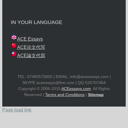
IN YOUR LANGUAGE
ACE Essays
ACE论文代写
ACE論文代寫
TEL: 07480575800 | EMAIL:
info@aceessays.com
|
SKYPE
aceessays@live.com
| QQ 526707464
Copyright © 2006-2015
ACEessays.com
. All Rights
Reserved |
Terms and Conditions
|
Sitemap
Page load link