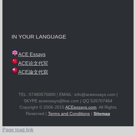
IN YOUR LANGUAGE
ACE Essays
ACE论文代写
ACE論文代寫
TEL: 07480575800 | EMAIL:
info@aceessays.com
|
SKYPE
aceessays@live.com
| QQ 526707464
Copyright © 2006-2015
ACEessays.com
. All Rights
Reserved |
Terms and Conditions
|
Sitemap
Page load link