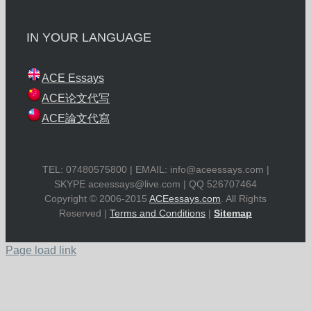
IN YOUR LANGUAGE
ACE Essays
ACE论文代写
ACE論文代寫
TEL: 07480575800 | EMAIL:
info@aceessays.com
|
SKYPE
aceessays@live.com
| QQ 526707464
Copyright © 2006-2015
ACEessays.com
. All Rights
Reserved |
Terms and Conditions
|
Sitemap
Page load link